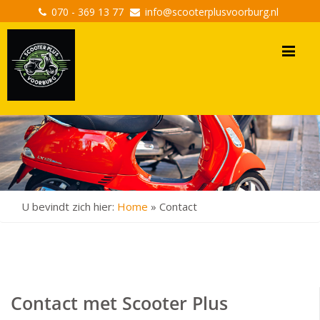
070 - 369 13 77
info@scooterplusvoorburg.nl
Me
U bevindt zich hier:
Home
»
Contact
Contact met Scooter Plus